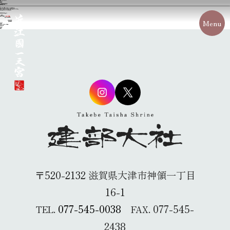
2024年02月23日
Jホーム
新着情報
【重要】朱印料改定のお知らせ
朱印料改定のお知らせ
日頃より当社への格別のご高配を賜り、厚く御礼申し上げます。
当社では、諸般の事情により下記の通り、朱印料の改定をさせていただきます。
何卒ご理解を賜りますようお願い申し上げます。
令和６年２月２３日（金）より
【朱印料】
改定前 ３００円 →
改定後 ５００円
※書置き（紙）朱印も同様
Menu
令和６年２月吉日
建部大社社務所
カテゴリー
新着情報
３月１日 『きのえね』 特別朱印
節分祭のご案内
カテゴリー
新着情報
未分類
〒520-2132 滋賀県大津市神領一丁目
16-1
077-545-0038
077-545-
TEL.
FAX.
2438