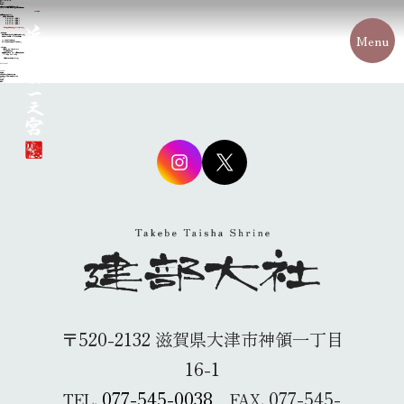
2014年05月10日
Jホーム
新着情報
上半期の「勢多の市」開催日程が決まりました。
旬のうまいもの・生鮮・特産品など建部大社の参道に集結！
「勢多の市」
上半期の予定が決定しました。
◇ 開催日時 毎月第３日曜日
５ 月 １８ 日 （ 日曜日 ）
６ 月 １５ 日 （ 日曜日 ）
７ 月 ２０ 日 （ 日曜日 ）
９ 月 ２１ 日 （ 日曜日 ）
※８月は建部大社船幸祭と重なるためお休みします。
Menu
◇出店者大募集
特産品や生鮮品・手作り品など販売者を募集しています。
出店料は１，０００円 （PRのみは５００円）
イベント等の参加も募集中です。
詳しくは「出店者の会事務局」へお尋ね下さい。
◇お問い合わせ
瀬田商工会 絆づくり経営プロジェクト
「勢多市出店者の会」
大津市大江４丁目１８－１０ （瀬田商工会事務局内）
TEL：０７７－５４５－２１３７
ご来社をお待ち申し上げております。
takebetaisha
カテゴリー
新着情報
６月３０日「夏越し大祓式」のご案内
建部大社春まつり情報・交通規制のお知らせ
カテゴリー
新着情報
未分類
〒520-2132 滋賀県大津市神領一丁目
16-1
077-545-0038
077-545-
TEL.
FAX.