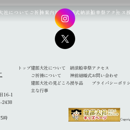
大社について
ご祈祷案内
神前結婚式
納涼船幸祭
アクセス
トップ
建部大社について
納涼船幸祭
アクセス
ご祈祷について
神前結婚式
お問い合わせ
建部大社の見どころ
授与品
プライバシーポリ
主な行事
16-1
-2438
5時
Copyri