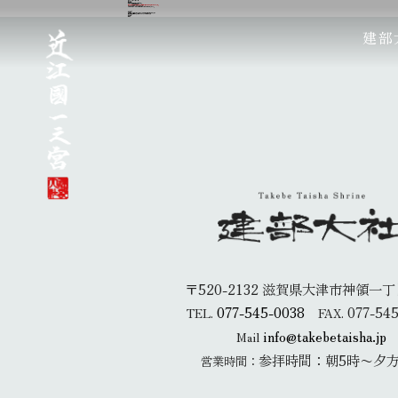
2012年12月14日
Jホーム
新着情報
年越しの大祓式が執り行われます。
年越しの大祓式
日時：平成２４年１２月３１日（月曜日）午後４時から境内で執り行います。
どなたでも自由にご参列いただけます。
今年の厄を祓い、清らかな心と身体で、新しい年を迎えましょう。
カテゴリー
新着情報
２月３日、節分祭（豆めき行事）ならびに伊勢神楽が奉納されます！
建部大社の参道で「勢多市（せたのいち）」が開かれます
カテゴリー
新着情報
未分類
建部
〒520-2132 滋賀県大津市神領一丁目
077-545-0038
077-545
TEL.
FAX.
info@takebetaisha.jp
Mail
参拝時間：朝5時〜夕方
営業時間：