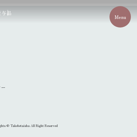
授与品
Menu
シー
ghts © Takebetaisha All Right Reserved